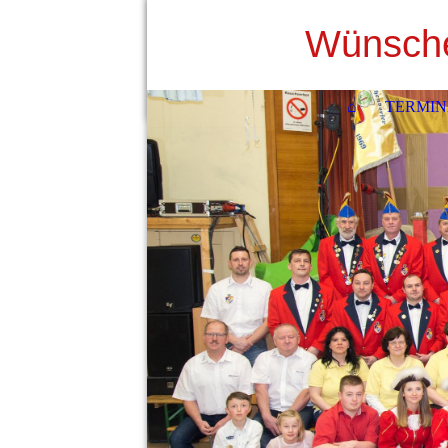
Wünsche
⌂
TERMIN