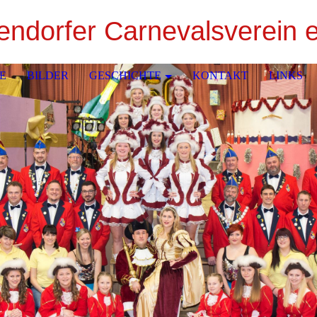
ndorfer Carnevalsverein e
E
BILDER
GESCHICHTE
KONTAKT
LINKS